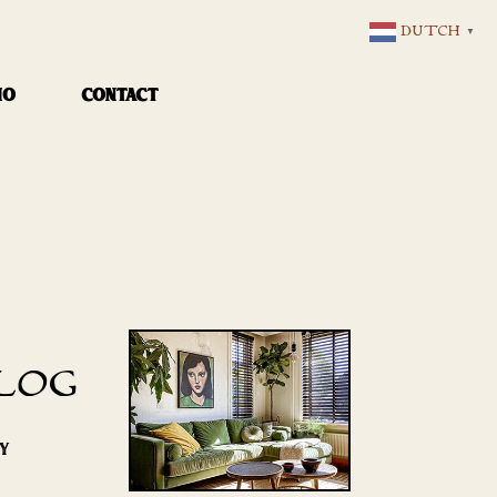
DUTCH
▼
IO
CONTACT
LOG
RY