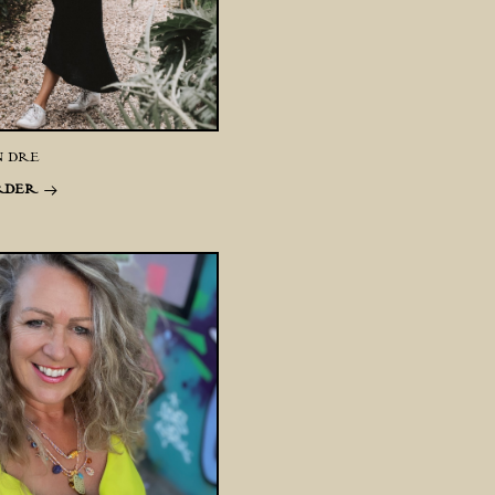
N DRE
RDER