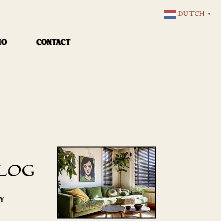
DUTCH
▼
IO
CONTACT
LOG
RY