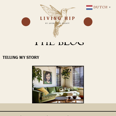
GA
DUTCH
▼
NAAR
DE
INHOUD
THE BLOG
TELLING MY STORY