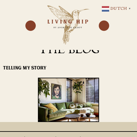
GA
DUTCH
▼
NAAR
DE
INHOUD
THE BLOG
TELLING MY STORY