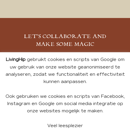
LET’S COLLABORATE AND
MAKE SOME MAGIC
MELD JE AAN
LivingHip
gebruikt cookies en scripts van Google om
uw gebruik van onze website geanonimiseerd te
analyseren, zodat we functionaliteit en effectiviteit
kunnen aanpassen.
Ook gebruiken we cookies en scripts van Facebook,
Instagram en Google om social media integratie op
onze websites mogelijk te maken.
© 2026 ALL PHOTOS & CONTENT BY ANDREA DE GROOT.
WEBSITE DESIGN BY
CHARLOTTE HEDLEY
| WEBSITE BY
Veel leesplezier
BUREAU 74