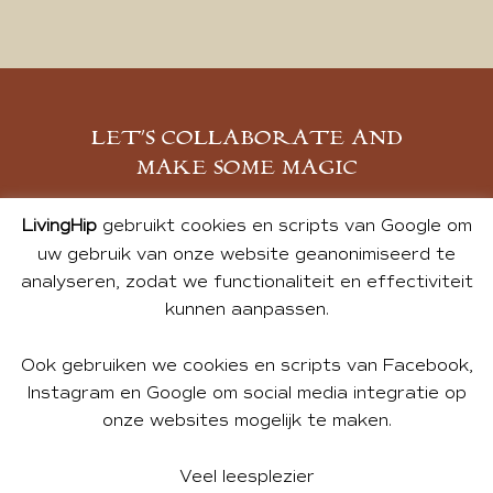
LET’S COLLABORATE AND
MAKE SOME MAGIC
MELD JE AAN
LivingHip
gebruikt cookies en scripts van Google om
uw gebruik van onze website geanonimiseerd te
analyseren, zodat we functionaliteit en effectiviteit
kunnen aanpassen.
Ook gebruiken we cookies en scripts van Facebook,
Instagram en Google om social media integratie op
onze websites mogelijk te maken.
© 2026 ALL PHOTOS & CONTENT BY ANDREA DE GROOT.
WEBSITE DESIGN BY
CHARLOTTE HEDLEY
| WEBSITE BY
Veel leesplezier
BUREAU 74