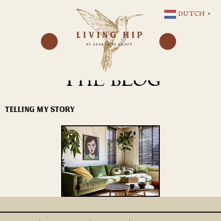
GA
DUTCH
▼
NAAR
DE
INHOUD
THE BLOG
TELLING MY STORY