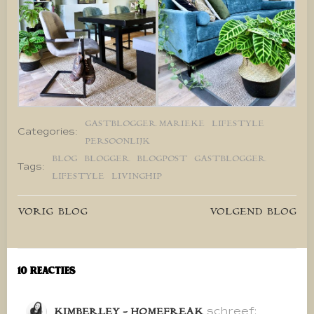
GASTBLOGGER MARIEKE
LIFESTYLE
Categories:
PERSOONLIJK
BLOG
BLOGGER
BLOGPOST
GASTBLOGGER
Tags:
LIFESTYLE
LIVINGHIP
Bericht
Bericht
VORIG BLOG
VOLGEND BLOG
navigatie
navigatie
10 Reacties
schreef:
KIMBERLEY - HOMEFREAK