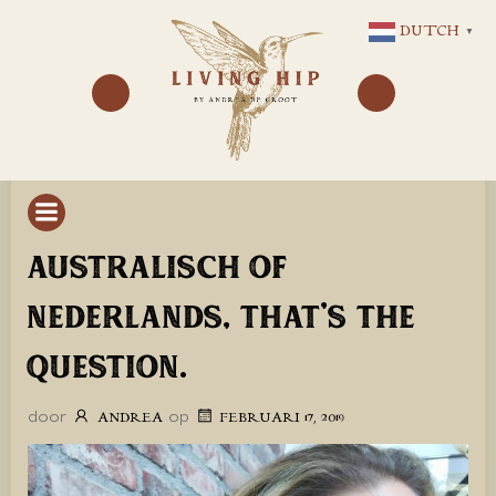
GA
DUTCH
▼
NAAR
DE
INHOUD
AUSTRALISCH OF
NEDERLANDS, THAT’S THE
QUESTION.
door
op
ANDREA
FEBRUARI 17, 2019