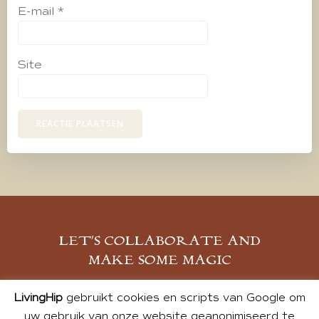
E-mail
*
Site
LET’S COLLABORATE AND
MAKE SOME MAGIC
MELD JE AAN
LivingHip
gebruikt cookies en scripts van Google om
uw gebruik van onze website geanonimiseerd te