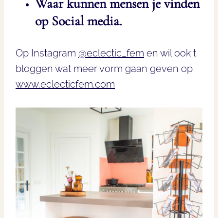
Waar kunnen mensen je vinden
op Social media.
Op Instagram
@eclectic_fem
en wil ook t
bloggen wat meer vorm gaan geven op
www.eclecticfem.com