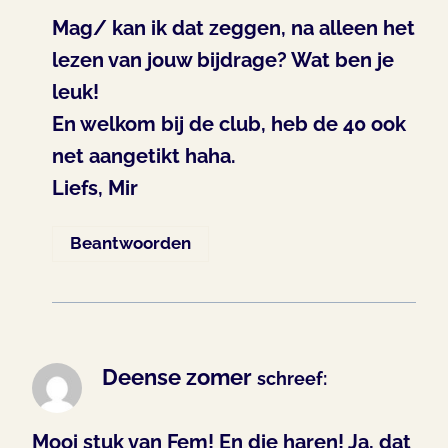
Mag/ kan ik dat zeggen, na alleen het
lezen van jouw bijdrage? Wat ben je
leuk!
En welkom bij de club, heb de 40 ook
net aangetikt haha.
Liefs, Mir
Beantwoorden
Deense zomer
schreef:
Mooi stuk van Fem! En die haren! Ja, dat