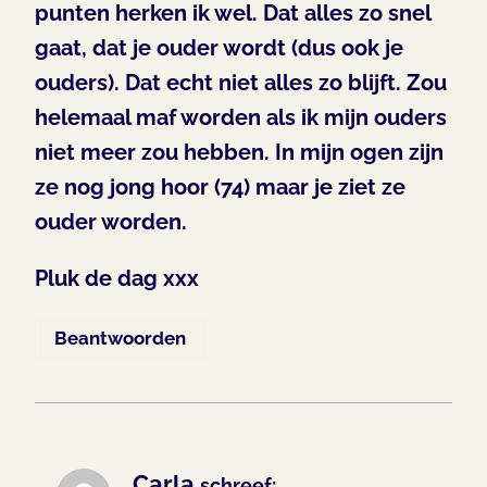
punten herken ik wel. Dat alles zo snel
gaat, dat je ouder wordt (dus ook je
ouders). Dat echt niet alles zo blijft. Zou
helemaal maf worden als ik mijn ouders
niet meer zou hebben. In mijn ogen zijn
ze nog jong hoor (74) maar je ziet ze
ouder worden.
Pluk de dag xxx
Beantwoorden
Carla
schreef: