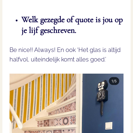
Welk gezegde of quote is jou op
je lijf geschreven.
Be nice!! Always! En ook ‘Het glas is altijd
halfvol, uiteindelijk komt alles goed.’