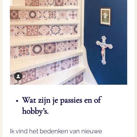
Wat zijn je passies en of
hobby’s.
Ik vind het bedenken van nieuwe