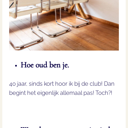
Hoe oud ben je.
40 jaar, sinds kort hoor ik bij de club! Dan
begint het eigenlijk allemaal pas! Toch?!