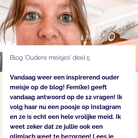
Blog ‘Oudere meisjes’ deel 5
Vandaag weer een inspirerend ouder
meisje op de blog! Fem(ke) geeft
vandaag antwoord op de 12 vragen! Ik
volg haar nu een poosje op Instagram
en ze is echt een hele vrolijke meid. Ik
weet zeker dat ze jullie ook een
glimlach weet te bezorgen! Lees je