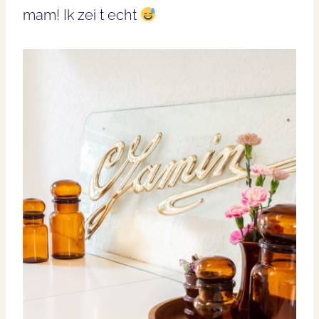
mam! Ik zei t echt