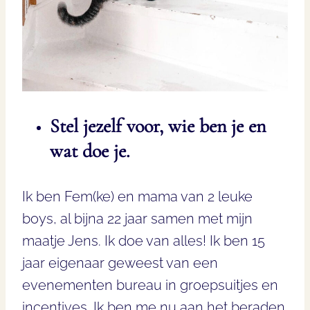
Stel jezelf voor, wie ben je en
wat doe je.
Ik ben Fem(ke) en mama van 2 leuke
boys, al bijna 22 jaar samen met mijn
maatje Jens. Ik doe van alles! Ik ben 15
jaar eigenaar geweest van een
evenementen bureau in groepsuitjes en
incentives. Ik ben me nu aan het beraden