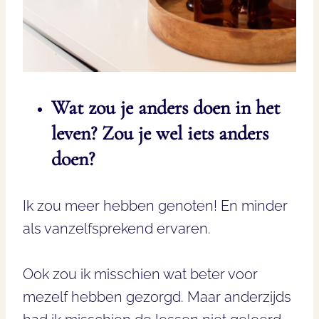
Wat zou je anders doen in het
leven? Zou je wel iets anders
doen?
Ik zou meer hebben genoten! En minder
als vanzelfsprekend ervaren.
Ook zou ik misschien wat beter voor
mezelf hebben gezorgd. Maar anderzijds