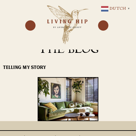
GA
DUTCH
▼
NAAR
DE
INHOUD
THE BLOG
TELLING MY STORY