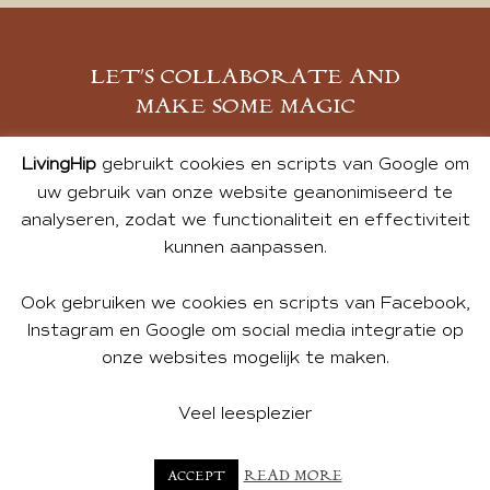
LET’S COLLABORATE AND
MAKE SOME MAGIC
MELD JE AAN
LivingHip
gebruikt cookies en scripts van Google om
uw gebruik van onze website geanonimiseerd te
analyseren, zodat we functionaliteit en effectiviteit
kunnen aanpassen.
Ook gebruiken we cookies en scripts van Facebook,
Instagram en Google om social media integratie op
onze websites mogelijk te maken.
© 2026 ALL PHOTOS & CONTENT BY ANDREA DE GROOT.
WEBSITE DESIGN BY
CHARLOTTE HEDLEY
| WEBSITE BY
Veel leesplezier
BUREAU 74
READ MORE
ACCEPT