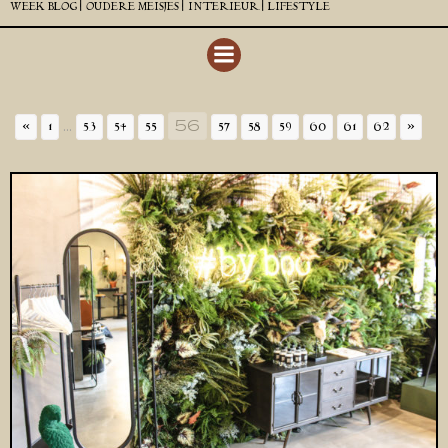
WEEK BLOG |
OUDERE MEISJES |
INTERIEUR |
LIFESTYLE
...
56
«
1
53
54
55
57
58
59
60
61
62
»