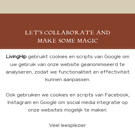
LET’S COLLABORATE AND
MAKE SOME MAGIC
MELD JE AAN
LivingHip
gebruikt cookies en scripts van Google om
uw gebruik van onze website geanonimiseerd te
analyseren, zodat we functionaliteit en effectiviteit
kunnen aanpassen.
Ook gebruiken we cookies en scripts van Facebook,
Instagram en Google om social media integratie op
onze websites mogelijk te maken.
© 2026 ALL PHOTOS & CONTENT BY ANDREA DE GROOT.
WEBSITE DESIGN BY
CHARLOTTE HEDLEY
| WEBSITE BY
Veel leesplezier
BUREAU 74