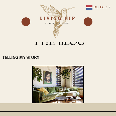
GA
DUTCH
▼
NAAR
DE
INHOUD
THE BLOG
TELLING MY STORY