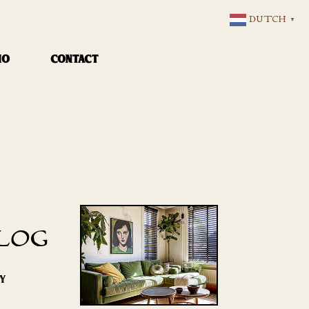
DUTCH
▼
IO
CONTACT
LOG
RY