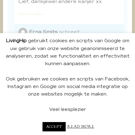
Lief, dankjewel andere kanjer xx
beantwoorden
Erna Smits
schreef:
AUGUSTUS 28, 2020 OM 1:23 PM
LivingHip
gebruikt cookies en scripts van Google om
uw gebruik van onze website geanonimiseerd te
Wat een mooie blog heb je geschreven
analyseren, zodat we functionaliteit en effectiviteit
Yvette en zo openhartig.
kunnen aanpassen.
Zijn best heftige zaken die op jouw pad
zijn gekomen en met humor en
Ook gebruiken we cookies en scripts van Facebook,
relativeren ben je ver gekomen.
Instagram en Google om social media integratie op
Lieve groet van een ander ouder
onze websites mogelijk te maken.
wordend meisje XErna
beantwoorden
Veel leesplezier
Yvette
schreef:
READ MORE
ACCEPT
AUGUSTUS 28, 2020 OM 7:38 PM