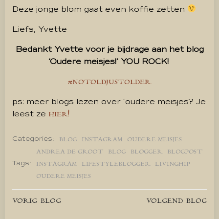
Deze jonge blom gaat even koffie zetten
Liefs, Yvette
Bedankt Yvette voor je bijdrage aan het blog
‘Oudere meisjes!’ YOU ROCK!
#NOTOLDJUSTOLDER
ps: meer blogs lezen over ‘oudere meisjes? Je
leest ze
HIER!
Categories:
BLOG
INSTAGRAM
OUDERE MEISJES
ANDREA DE GROOT
BLOG
BLOGGER
BLOGPOST
Tags:
INSTAGRAM
LIFESTYLEBLOGGER
LIVINGHIP
OUDERE MEISJES
Bericht
Bericht
VORIG BLOG
VOLGEND BLOG