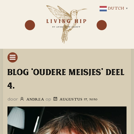
GA
DUTCH
▼
NAAR
DE
INHOUD
BLOG ‘OUDERE MEISJES’ DEEL
4.
door
op
ANDREA
AUGUSTUS 27, 2020