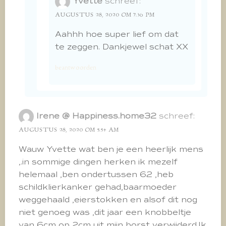
Yvette
schreef:
AUGUSTUS 28, 2020 OM 7:36 PM
Aahhh hoe super lief om dat
te zeggen. Dankjewel schat XX
beantwoorden
Irene @ Happiness.home32
schreef:
AUGUSTUS 28, 2020 OM 5:54 AM
Wauw Yvette wat ben je een heerlijk mens
,.in sommige dingen herken ik mezelf
helemaal ,ben ondertussen 62 ,heb
schildklierkanker gehad,baarmoeder
weggehaald ,eierstokken en alsof dit nog
niet genoeg was ,dit jaar een knobbeltje
van 6cm op 2cm uit mijn borst verwijderd.Ik