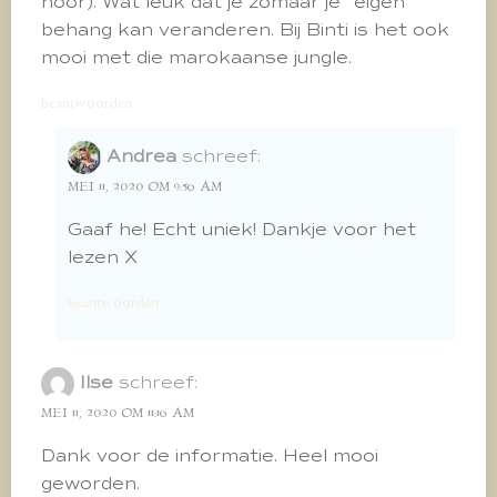
hoor). Wat leuk dat je zomaar je “eigen”
behang kan veranderen. Bij Binti is het ook
mooi met die marokaanse jungle.
beantwoorden
Andrea
schreef:
MEI 11, 2020 OM 9:56 AM
Gaaf he! Echt uniek! Dankje voor het
lezen X
beantwoorden
Ilse
schreef:
MEI 11, 2020 OM 11:16 AM
Dank voor de informatie. Heel mooi
geworden.