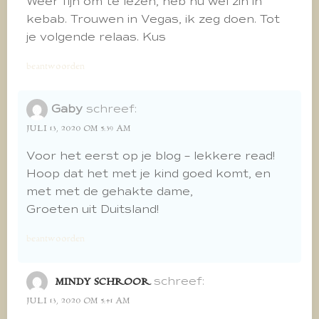
Weer fijn om te lezen, heb nu wel zin in
kebab. Trouwen in Vegas, ik zeg doen. Tot
je volgende relaas. Kus
beantwoorden
Gaby
schreef:
JULI 13, 2020 OM 5:39 AM
Voor het eerst op je blog – lekkere read!
Hoop dat het met je kind goed komt, en
met met de gehakte dame,
Groeten uit Duitsland!
beantwoorden
schreef:
MINDY SCHROOR
JULI 13, 2020 OM 5:41 AM