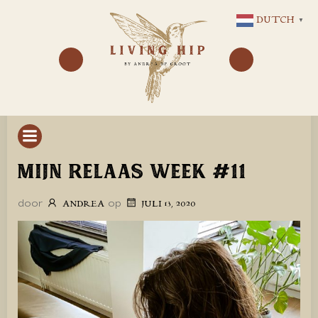
GA
DUTCH
▼
NAAR
DE
INHOUD
MIJN RELAAS WEEK #11
door
op
ANDREA
JULI 13, 2020