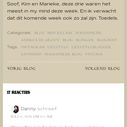
Soof, Kim en Marieke, deze drie waren het
meest in my mind deze week. En ik verwacht
dat dit komende week ook zo zal zijn. Toedels.
Categories:
BLOG
MIJN RELAAS
PERSOONLIJK
ANDREA DE GROOT
BLOG
BLOGGER
BLOGPOST
Tags:
INSTAGRAM
LIFESTYLE
LIFESTYLEBLOGGER
LIVINGHIP
PERSOONLIJK BLOG
VINTAGE
Bericht
Bericht
VORIG BLOG
VOLGEND BLOG
navigatie
navigatie
17 Reacties
Danny
schreef:
JULI 13, 2020 OM 5:33 AM