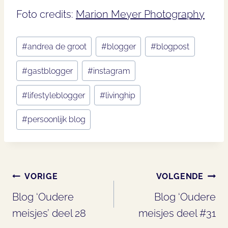
Foto credits:
Marion Meyer Photography
Bericht
#
andrea de groot
#
blogger
#
blogpost
tags:
#
gastblogger
#
instagram
#
lifestyleblogger
#
livinghip
#
persoonlijk blog
Bericht
VORIGE
VOLGENDE
navigatie
Blog ‘Oudere
Blog ‘Oudere
meisjes’ deel 28
meisjes deel #31